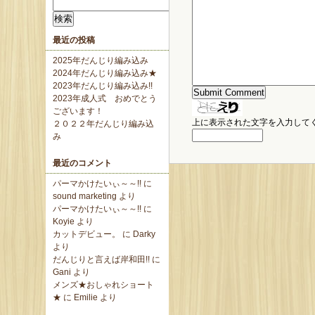
検
索:
最近の投稿
2025年だんじり編み込み
2024年だんじり編み込み★
2023年だんじり編み込み!!
2023年成人式 おめでとう
ございます！
上に表示された文字を入力して
２０２２年だんじり編み込
み
最近のコメント
パーマかけたいぃ～～!!
に
sound marketing
より
パーマかけたいぃ～～!!
に
Koyie
より
カットデビュー。
に
Darky
より
だんじりと言えば岸和田!!
に
Gani
より
メンズ★おしゃれショート
★
に
Emilie
より