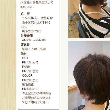
お客様も多数来店頂いて
おります。
住 所
〒599-8271 大阪府堺
市中区深井北町134-2
TEL.
072-270-7385
営業時間
AM9:00～PM7:00
定休日
毎週：月曜・火曜
受付
CUT
PM6:00まで
PARM
PM5:00まで
COLOR
PM5:00まで
縮毛矯正
PM4:00まで
※上記以外の時間帯を
ご希望の方につきまし
てはご相談ください