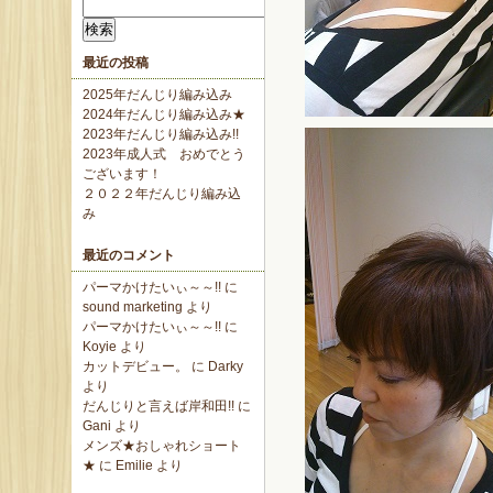
検
索:
最近の投稿
2025年だんじり編み込み
2024年だんじり編み込み★
2023年だんじり編み込み!!
2023年成人式 おめでとう
ございます！
２０２２年だんじり編み込
み
最近のコメント
パーマかけたいぃ～～!!
に
sound marketing
より
パーマかけたいぃ～～!!
に
Koyie
より
カットデビュー。
に
Darky
より
だんじりと言えば岸和田!!
に
Gani
より
メンズ★おしゃれショート
★
に
Emilie
より