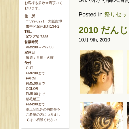
お客様も多数来店頂いて
おります。
Posted in
祭りセッ
住 所
〒599-8271 大阪府堺
市中区深井北町134-2
2010 だ
TEL.
072-270-7385
10月 9th, 2010
営業時間
AM9:00～PM7:00
定休日
毎週：月曜・火曜
受付
CUT
PM6:00まで
PARM
PM5:00まで
COLOR
PM5:00まで
縮毛矯正
PM4:00まで
※上記以外の時間帯を
ご希望の方につきまし
てはご相談ください