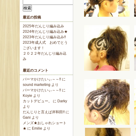
検
索:
最近の投稿
2025年だんじり編み込み
2024年だんじり編み込み★
2023年だんじり編み込み!!
2023年成人式 おめでとう
ございます！
２０２２年だんじり編み込
み
最近のコメント
パーマかけたいぃ～～!!
に
sound marketing
より
パーマかけたいぃ～～!!
に
Koyie
より
カットデビュー。
に
Darky
より
だんじりと言えば岸和田!!
に
Gani
より
メンズ★おしゃれショート
★
に
Emilie
より